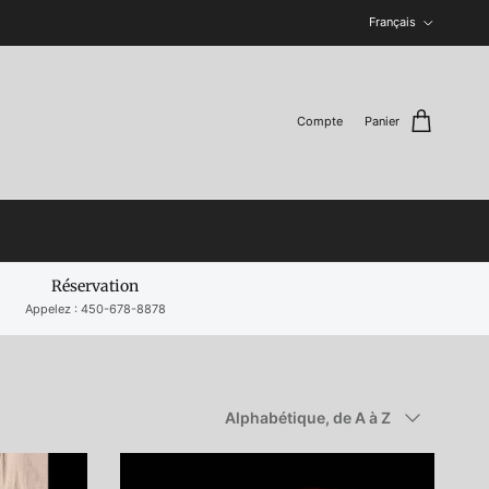
Langue
Français
Compte
Panier
Réservation
Appelez : 450-678-8878
Trier par
Alphabétique, de A à Z