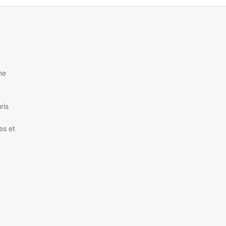
S’inscrire
ne
ris
es et